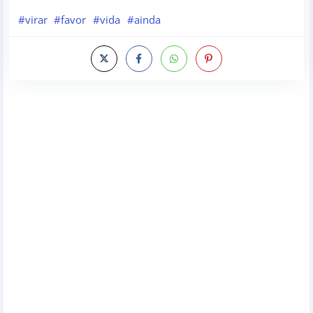
#virar
#favor
#vida
#ainda