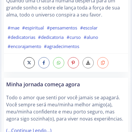
Quando uma criatura humana desperta para um
grande sonho e sobre ele lança toda a força de sua
alma, todo o universo conspira a seu favor.
#mae
#espiritual
#pensamentos
#escolar
#dedicatorias
#dedicatoria
#curso
#aluno
#encorajamento
#agradecimentos
Minha jornada começa agora
Todo o amor que senti por você jamais se apagará.
Você sempre será meu/minha melhor amigo(a),
meu/minha confidente e meu porto seguro, mas
agora sigo sozinha(o), para viver novas experiências.
(…Continue Lendo…)