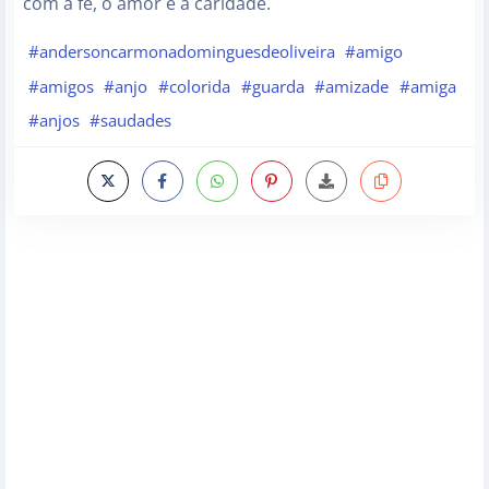
com a fé, o amor e a caridade.
#andersoncarmonadominguesdeoliveira
#amigo
#amigos
#anjo
#colorida
#guarda
#amizade
#amiga
#anjos
#saudades