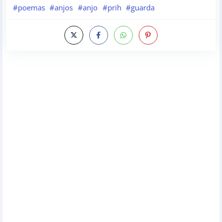
#poemas
#anjos
#anjo
#prih
#guarda