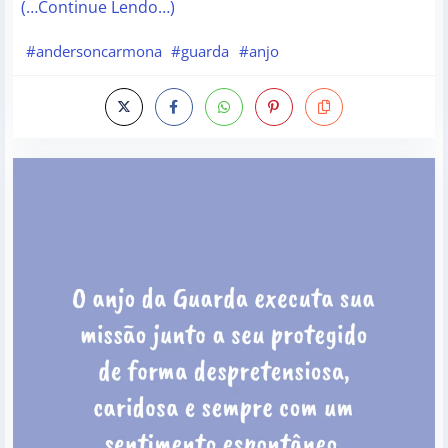
(…Continue Lendo…)
#andersoncarmona
#guarda
#anjo