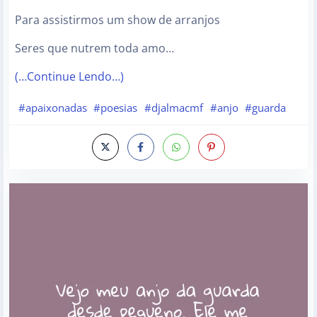
Para assistirmos um show de arranjos
Seres que nutrem toda amo…
(…Continue Lendo…)
#apaixonadas
#poesias
#djalmacmf
#anjo
#guarda