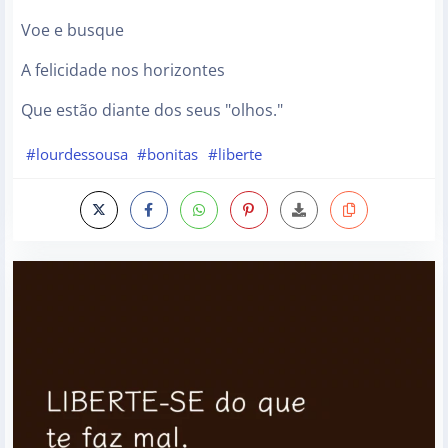
Voe e busque
A felicidade nos horizontes
Que estão diante dos seus "olhos."
#lourdessousa
#bonitas
#liberte