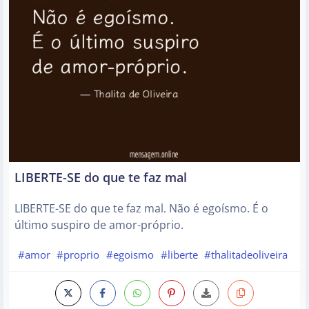
LIBERTE-SE do que te faz mal
LIBERTE-SE do que te faz mal. Não é egoísmo. É o
último suspiro de amor-próprio.
#amor
#proprio
#egoismo
#liberte
#thalitadeoliveira