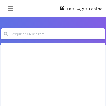
mensagem
.online