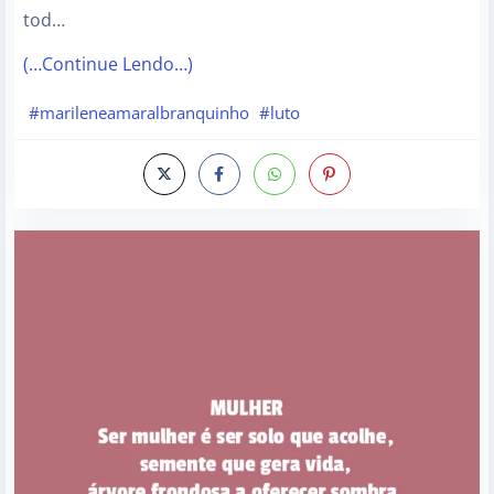
tod…
(…Continue Lendo…)
#marileneamaralbranquinho
#luto