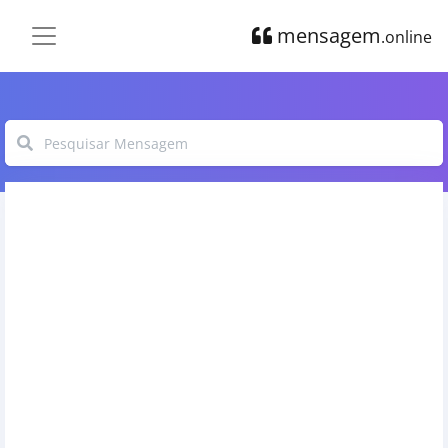
mensagem
.online