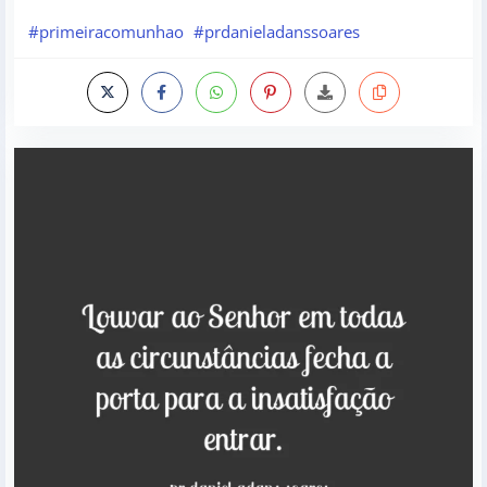
#primeiracomunhao
#prdanieladanssoares