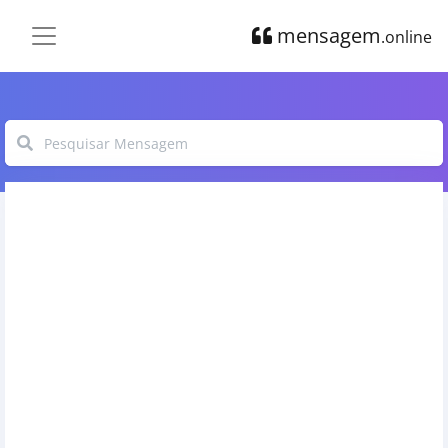
mensagem
.online