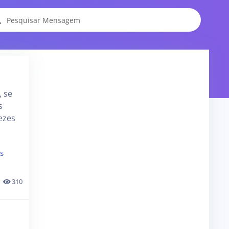
, se
s
ezes
s
310