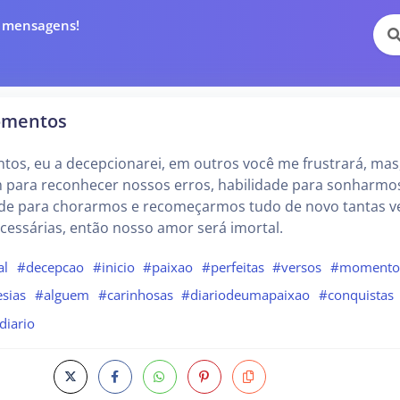
e mensagens!
omentos
os, eu a decepcionarei, em outros você me frustrará, mas
 para reconhecer nossos erros, habilidade para sonharmo
ade para chorarmos e recomeçarmos tudo de novo tantas v
essárias, então nosso amor será imortal.
al
#decepcao
#inicio
#paixao
#perfeitas
#versos
#momento
sias
#alguem
#carinhosas
#diariodeumapaixao
#conquistas
diario