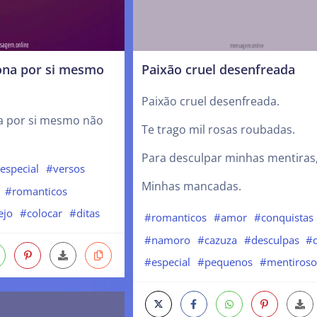
ona por si mesmo
Paixão cruel desenfreada
Paixão cruel desenfreada.
a por si mesmo não
Te trago mil rosas roubadas.
Para desculpar minhas mentiras
especial
#versos
Minhas mancadas.
#romanticos
ejo
#colocar
#ditas
#romanticos
#amor
#conquistas
#namoro
#cazuza
#desculpas
#d
#especial
#pequenos
#mentiroso