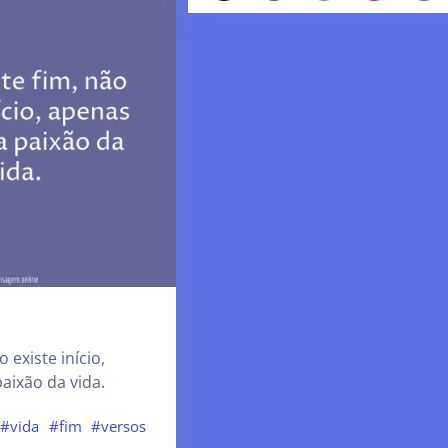
 existe início,
paixão da vida.
#vida
#fim
#versos