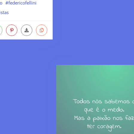
o
#federicofellini
stas