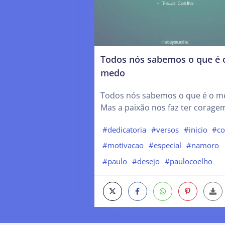
Todos nós sabemos o que é 
medo
Todos nós sabemos o que é o m
Mas a paixão nos faz ter corage
#dedicatoria
#versos
#inicio
#co
#motivacao
#especial
#namoro
#paulo
#desejo
#paulocoelho