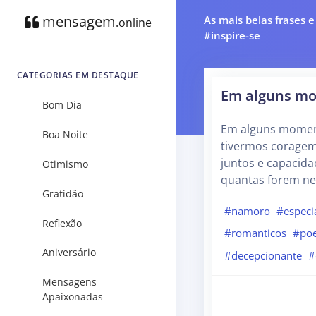
mensagem
As mais belas frases 
.online
#inspire-se
CATEGORIAS EM DESTAQUE
Em alguns m
Bom Dia
Em alguns moment
Boa Noite
tivermos coragem
juntos e capacid
Otimismo
quantas forem nec
Gratidão
#namoro
#especi
Reflexão
#romanticos
#poe
Aniversário
#decepcionante
#
Mensagens
Apaixonadas