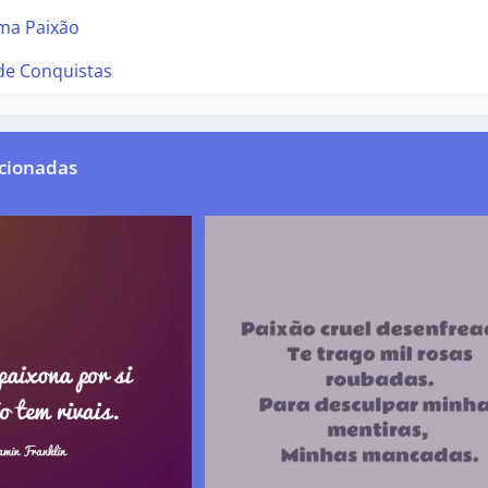
uma Paixão
de Conquistas
cionadas