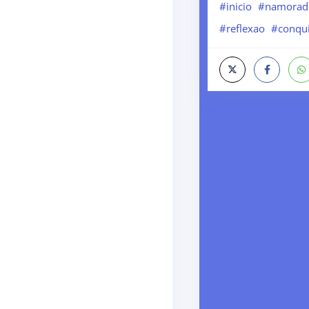
#inicio
#namorad
#reflexao
#conqui