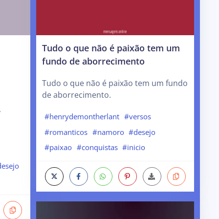
Tudo o que não é paixão tem um
fundo de aborrecimento
Tudo o que não é paixão tem um fundo
de aborrecimento.
,
#henrydemontherlant
#versos
#romanticos
#namoro
#desejo
#paixao
#conquistas
#inicio
esejo