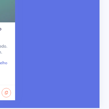
o
edo.
m.
elho