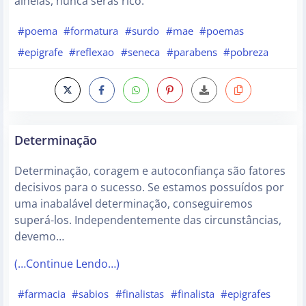
alheias, nunca serás rico.
#poema
#formatura
#surdo
#mae
#poemas
#epigrafe
#reflexao
#seneca
#parabens
#pobreza
Determinação
Determinação, coragem e autoconfiança são fatores
decisivos para o sucesso. Se estamos possuídos por
uma inabalável determinação, conseguiremos
superá-los. Independentemente das circunstâncias,
devemo…
(…Continue Lendo…)
#farmacia
#sabios
#finalistas
#finalista
#epigrafes