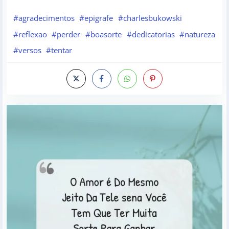
#agradecimentos
#epigrafe
#charlesbukowski
#reflexao
#perder
#boasorte
#dedicatorias
#natureza
#versos
#tentar