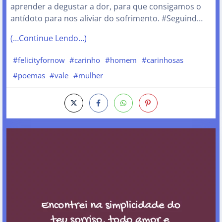
aprender a degustar a dor, para que consigamos o
antídoto para nos aliviar do sofrimento. #Seguind…
(…Continue Lendo…)
#felicityfornow
#carinho
#homem
#carinhosas
#poemas
#vale
#mulher