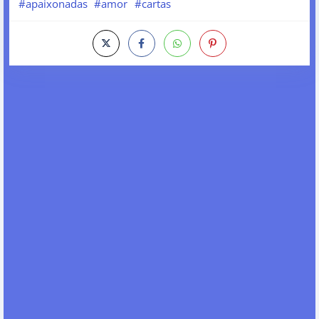
#apaixonadas
#amor
#cartas