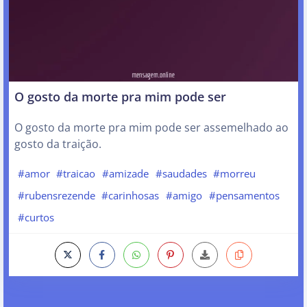
O gosto da morte pra mim pode ser
O gosto da morte pra mim pode ser assemelhado ao
gosto da traição.
#amor
#traicao
#amizade
#saudades
#morreu
#rubensrezende
#carinhosas
#amigo
#pensamentos
#curtos