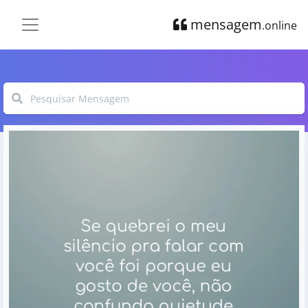
mensagem
.online