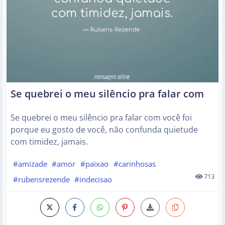
Se quebrei o meu silêncio pra falar com
Se quebrei o meu silêncio pra falar com você foi
porque eu gosto de você, não confunda quietude
com timidez, jamais.
#amizade
#amor
#paixao
#carinhosas
713
#rubensrezende
#indecisao