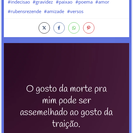
#indecisao
#gravidez
#paixao
#poema
#amor
#rubensrezende
#amizade
#versos