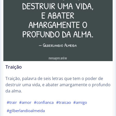
Traição
Traição, palavra de seis letras que tem o poder de
destruir uma vida, e abater amargamente o profundo
da alma.
#trair
#amor
#confianca
#traicao
#amigo
#gilberlandioalmeida