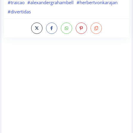
#traicao
#alexandergrahambell
#herbertvonkarajan
#divertidas