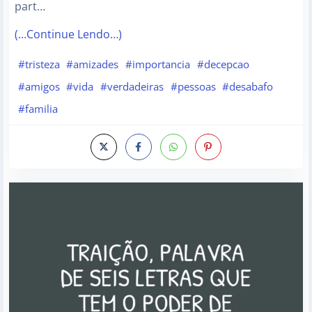
part…
(…Continue Lendo…)
#tristeza
#amizades
#importancia
#decepcao
#amigos
#vida
#verdadeiras
#pessoas
#desabafo
#familia