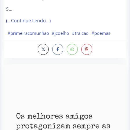
S…
(…Continue Lendo…)
#primeiracomunhao
#jcoelho
#traicao
#poemas