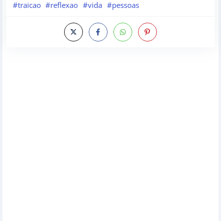
#traicao
#reflexao
#vida
#pessoas