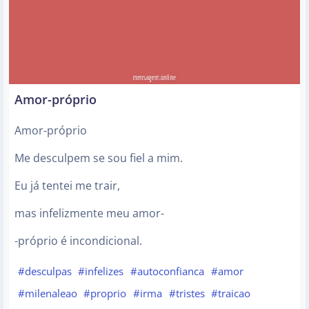
Amor-próprio
Amor-próprio
Me desculpem se sou fiel a mim.
Eu já tentei me trair,
mas infelizmente meu amor-
-próprio é incondicional.
#desculpas
#infelizes
#autoconfianca
#amor
#milenaleao
#proprio
#irma
#tristes
#traicao