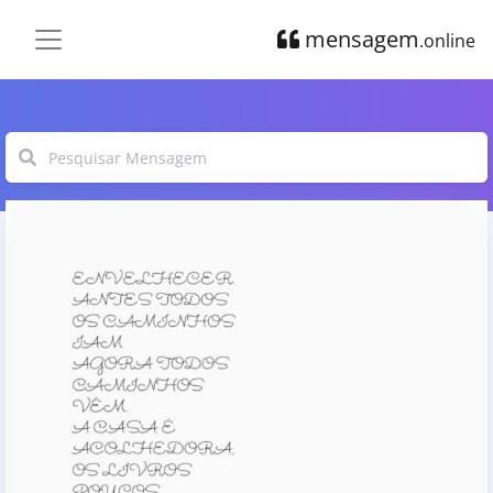
mensagem
.online