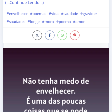
(…Continue Lendo…)
#envelhecer
#poemas
#vida
#saudade
#gravidez
#saudades
#longe
#mora
#poema
#amor