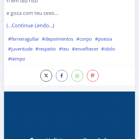
ri em teu riso
e goza com teu sexo…
(…Continue Lendo…)
#ferreiragullar
#depoimentos
#corpo
#poesia
#juventude
#respeito
#teu
#envelhecer
#idolo
#tempo