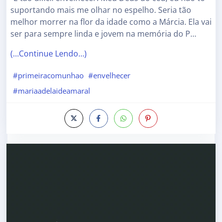
suportando mais me olhar no espelho. Seria tão
melhor morrer na flor da idade como a Márcia. Ela vai
ser para sempre linda e jovem na memória do P…
(…Continue Lendo…)
#primeiracomunhao
#envelhecer
#mariaadelaideamaral