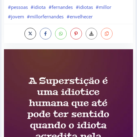
#pessoas
#idiota
#fernandes
#idiotas
#millor
#jovem
#millorfernandes
#envelhecer