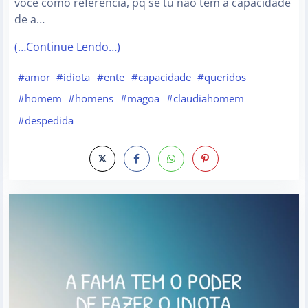
você como referência, pq se tu não tem a capacidade
de a…
(…Continue Lendo…)
#amor
#idiota
#ente
#capacidade
#queridos
#homem
#homens
#magoa
#claudiahomem
#despedida