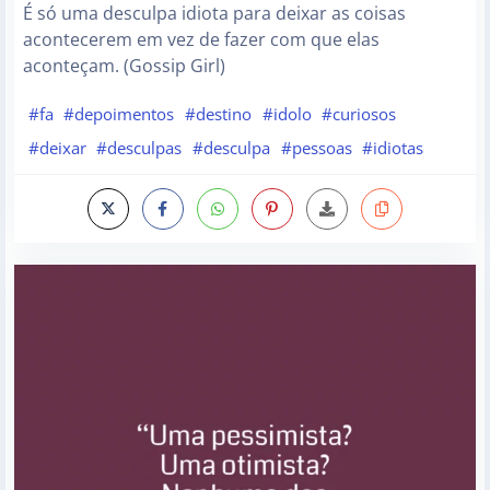
É só uma desculpa idiota para deixar as coisas
acontecerem em vez de fazer com que elas
aconteçam. (Gossip Girl)
#fa
#depoimentos
#destino
#idolo
#curiosos
#deixar
#desculpas
#desculpa
#pessoas
#idiotas