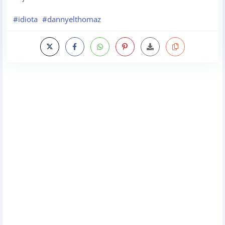
#idiota
#dannyelthomaz