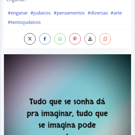
#enganar
#judaicos
#pensamentos
#diversas
#arte
#textosjudaicos