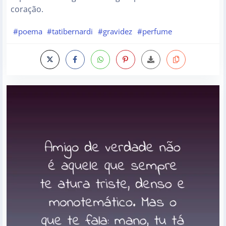
coração.
#poema
#tatibernardi
#gravidez
#perfume