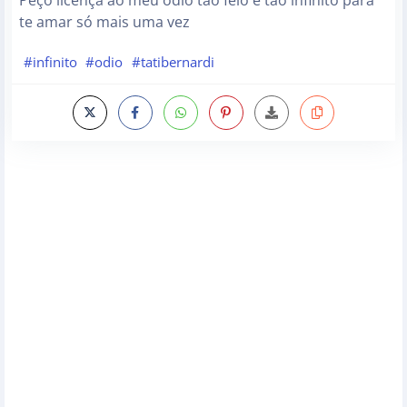
Peço licença ao meu ódio tão feio e tão infinito para
te amar só mais uma vez
#infinito
#odio
#tatibernardi