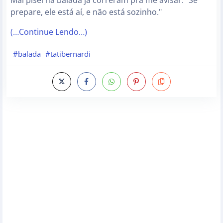
Mal pisei na balada já correram pra me avisar: "Se
prepare, ele está aí, e não está sozinho."
(…Continue Lendo…)
#balada
#tatibernardi