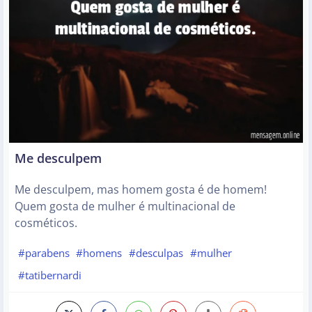
Me desculpem
Me desculpem, mas homem gosta é de homem!
Quem gosta de mulher é multinacional de
cosméticos.
#parabens
#homens
#desculpas
#mulher
#tatibernardi