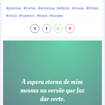
#poemas
#curtas
#amorosa
#eterno
#novas
#tristes
#inicio
#namoro
#novo
#soneto