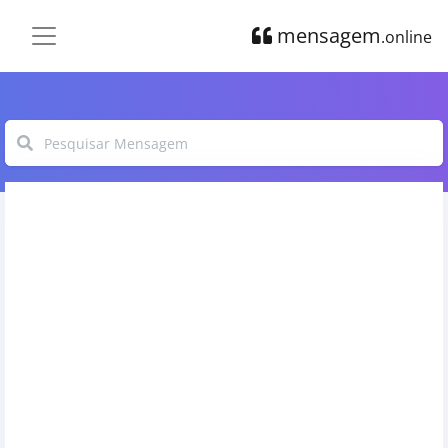
mensagem
.online