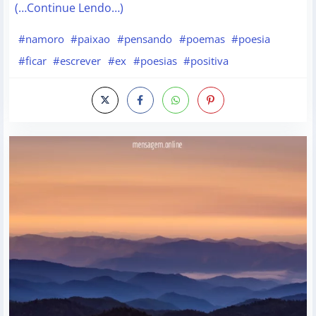
(…Continue Lendo…)
#namoro
#paixao
#pensando
#poemas
#poesia
#ficar
#escrever
#ex
#poesias
#positiva