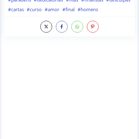
#cartas
#curso
#amor
#final
#homens