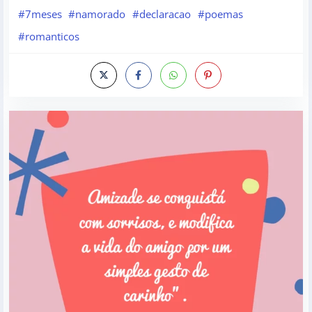
#7meses
#namorado
#declaracao
#poemas
#romanticos