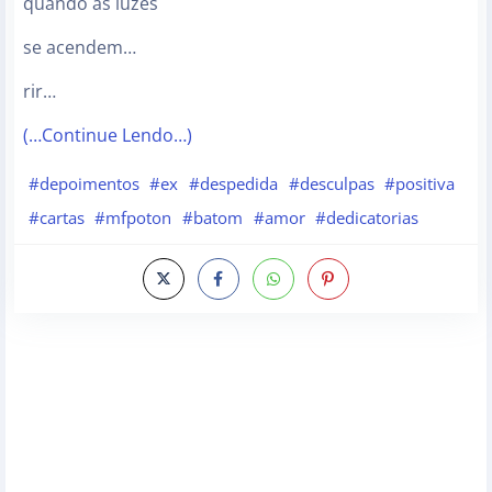
quando as luzes
se acendem…
rir…
(…Continue Lendo…)
#depoimentos
#ex
#despedida
#desculpas
#positiva
#cartas
#mfpoton
#batom
#amor
#dedicatorias