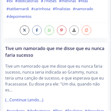
#ex
#dedicatorias
#7meses
#meninas
#fitas
#tatibernardi
#carinhosa
#finalistas
#namorado
#depoimentos
Tive um namorado que me disse que eu nunca
faria sucesso
Tive um namorado que me disse que eu nunca faria
sucesso, nunca seria indicada ao Grammy, nunca
teria uma canção de sucesso, e que esperava que eu
fracassasse. Eu disse pra ele: "Um dia, quando não
es…
(…Continue Lendo…)
#parabens
#dedicatorias
#fitas
#finalistas
#desculpas