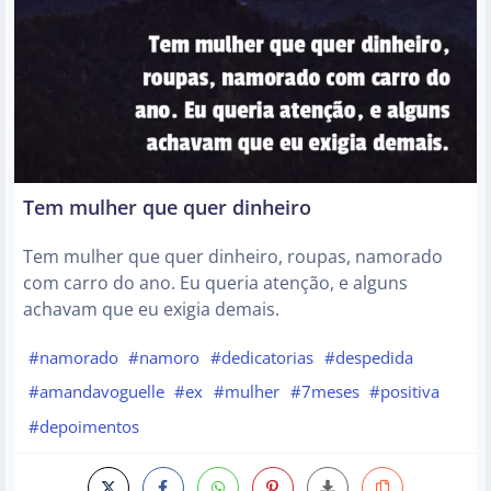
Tem mulher que quer dinheiro
Tem mulher que quer dinheiro, roupas, namorado
com carro do ano. Eu queria atenção, e alguns
achavam que eu exigia demais.
#namorado
#namoro
#dedicatorias
#despedida
#amandavoguelle
#ex
#mulher
#7meses
#positiva
#depoimentos