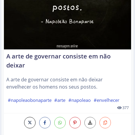
A arte de governar consiste em não
deixar
A arte de governar consiste em não deixar
envelhecer os homens nos seus postos.
#napoleaobonaparte
#arte
#napoleao
#envelhecer
377