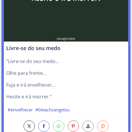
Livre-se do seu medo
"Livre-se do seu medo…
Olhe para frente…
Fuja e irá envelhecer…
Hesite e irá morrer."
#envelhecer
#bleachzangetsu