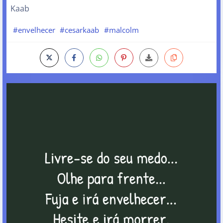
Kaab
#envelhecer
#cesarkaab
#malcolm