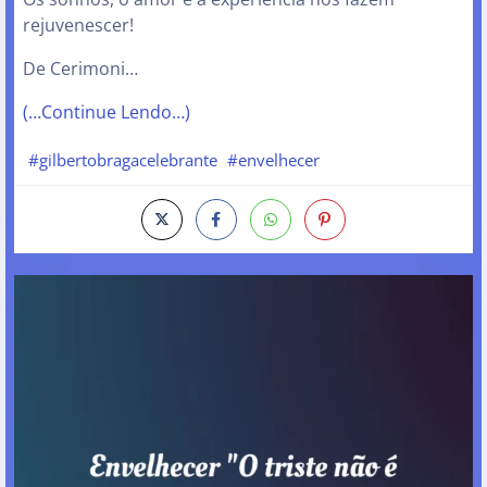
rejuvenescer!
De Cerimoni…
(…Continue Lendo…)
#gilbertobragacelebrante
#envelhecer