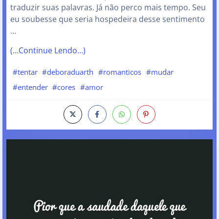
traduzir suas palavras. Já não perco mais tempo. Seu
eu soubesse que seria hospedeira desse sentimento
…
(…Continue Lendo…)
#tentar
#deboraduarth
#romanticos
#mudar
#entender
#cores
#amor