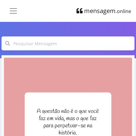
mensagem
.online