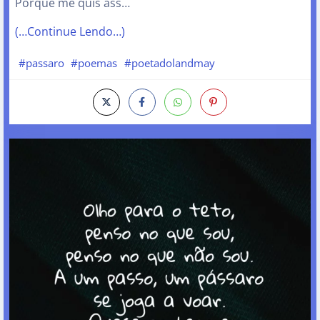
Porque me quis ass…
(…Continue Lendo…)
#passaro
#poemas
#poetadolandmay