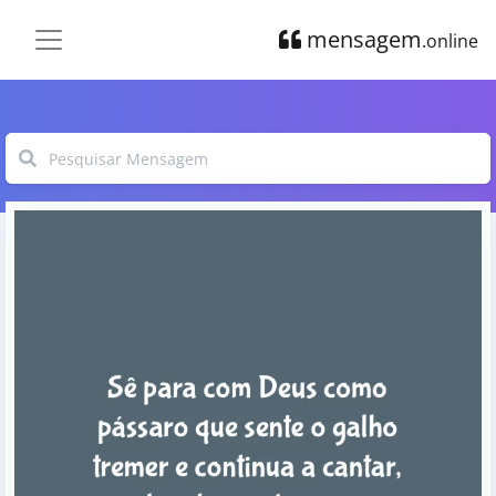
mensagem
.online