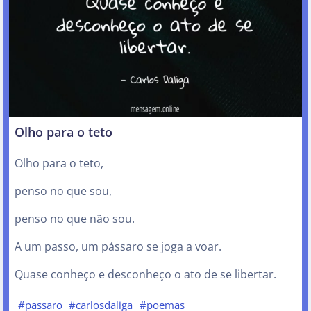
Olho para o teto
Olho para o teto,
penso no que sou,
penso no que não sou.
A um passo, um pássaro se joga a voar.
Quase conheço e desconheço o ato de se libertar.
#passaro
#carlosdaliga
#poemas