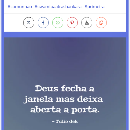
#comunhao
#swamipaatrashankara
#primeira