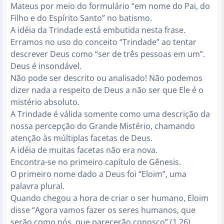
Mateus por meio do formulário “em nome do Pai, do
Filho e do Espírito Santo” no batismo.
A idéia da Trindade está embutida nesta frase.
Erramos no uso do conceito “Trindade” ao tentar
descrever Deus como “ser de três pessoas em um”.
Deus é insondável.
Não pode ser descrito ou analisado! Não podemos
dizer nada a respeito de Deus a não ser que Ele é o
mistério absoluto.
A Trindade é válida somente como uma descrição da
nossa percepção do Grande Mistério, chamando
atenção às múltiplas facetas de Deus.
A idéia de muitas facetas não era nova.
Encontra-se no primeiro capítulo de Gênesis.
O primeiro nome dado a Deus foi “Eloim”, uma
palavra plural.
Quando chegou a hora de criar o ser humano, Eloim
disse “Agora vamos fazer os seres humanos, que
serão como nós, que parecerão conosco” (1.26).