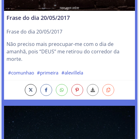
Frase do dia 20/05/2017
Frase do dia 20/05/2017
Não preciso mais preocupar-me com o dia de
amanhã, pois “DEUS” me retirou do corredor da
morte.
#comunhao
#primeira
#alevillela