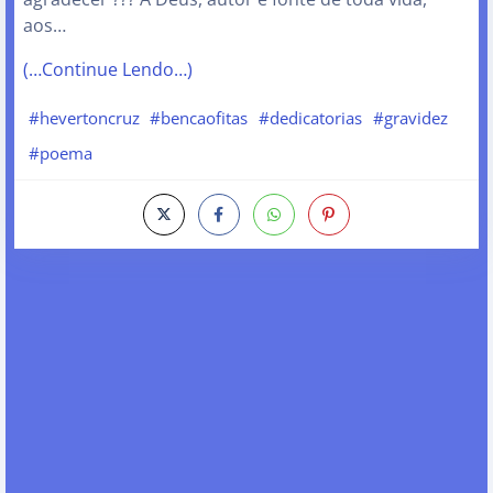
aos…
(…Continue Lendo…)
#hevertoncruz
#bencaofitas
#dedicatorias
#gravidez
#poema