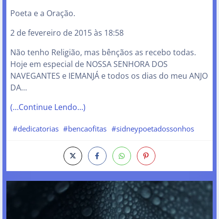
Poeta e a Oração.
2 de fevereiro de 2015 às 18:58
Não tenho Religião, mas bênçãos as recebo todas.
Hoje em especial de NOSSA SENHORA DOS
NAVEGANTES e IEMANJÁ e todos os dias do meu ANJO
DA…
(…Continue Lendo…)
#dedicatorias
#bencaofitas
#sidneypoetadossonhos