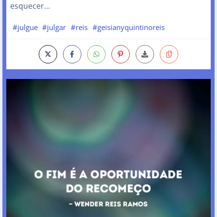
esquecer…
#julgue
#julgar
#reis
#geisianyquintinoreis