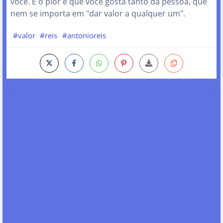
você. E o pior é que você gosta tanto da pessoa, que
nem se importa em "dar valor a qualquer um".
#valor
#reis
#antonioreis