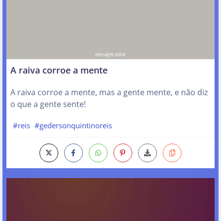
A raiva corroe a mente
A raiva corroe a mente, mas a gente mente, e não diz
o que a gente sente!
#reis
#gedersonquintinoreis