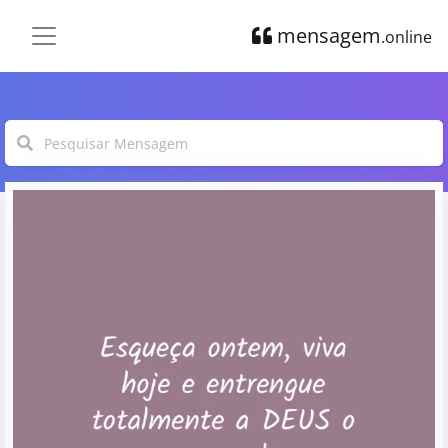
mensagem
.online