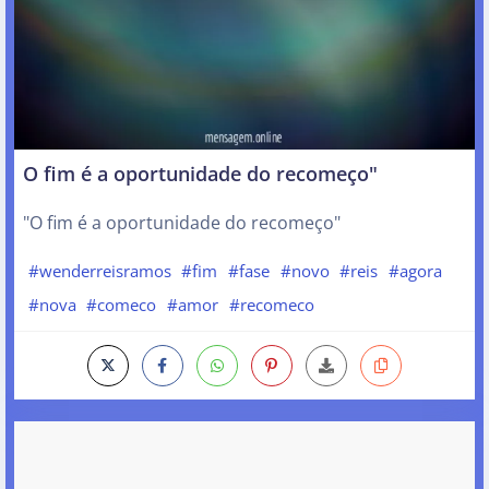
O fim é a oportunidade do recomeço"
"O fim é a oportunidade do recomeço"
#wenderreisramos
#fim
#fase
#novo
#reis
#agora
#nova
#comeco
#amor
#recomeco