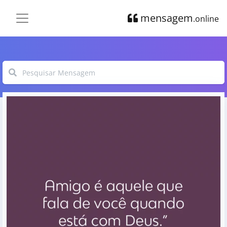
mensagem
.online