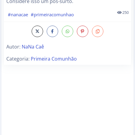
Considere isso um pós-surto.
250
#nanacae
#primeiracomunhao
Autor:
NaNa Caê
Categoria:
Primeira Comunhão