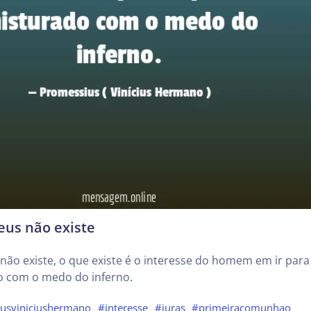
eus não existe
ão existe, o que existe é o interesse do homem em ir para
o com o medo do inferno.
usviniciushermano
#interesse
#juras
#primeiracomunhao