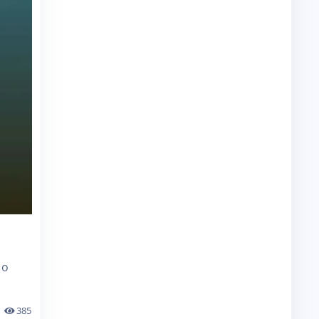
 o
385