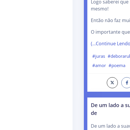
Logo saberei que 
mesmo!
Então não faz mui
O importante que 
(…Continue Lend
#juras
#deborarub
#amor
#poema
De um lado a s
de
De um lado a sua