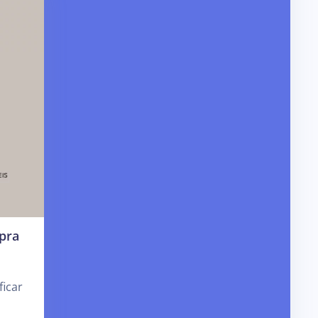
 pra
ficar