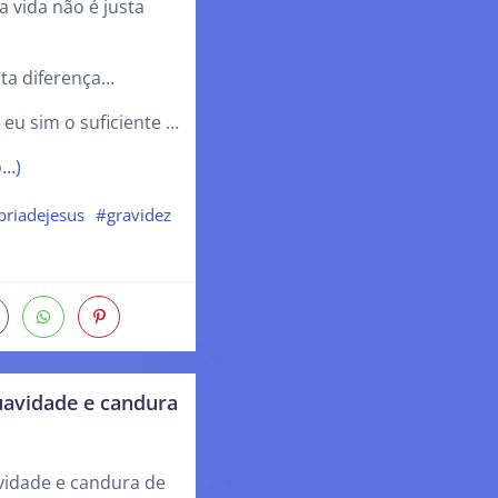
a vida não é justa
ta diferença…
eu sim o suficiente …
o…)
riadejesus
#gravidez
uavidade e candura
vidade e candura de