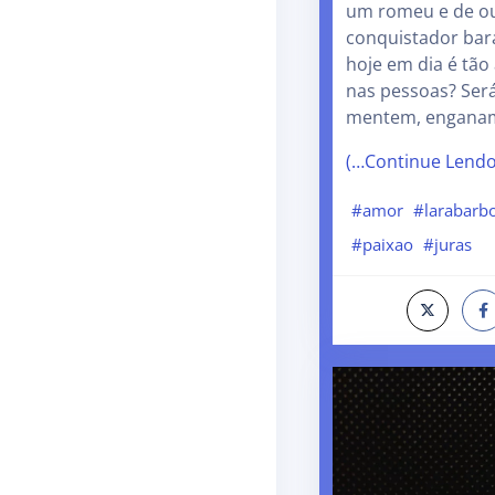
um romeu e de ou
conquistador bar
hoje em dia é tão
nas pessoas? Será
mentem, enganam
(…Continue Lend
#amor
#larabarb
#paixao
#juras