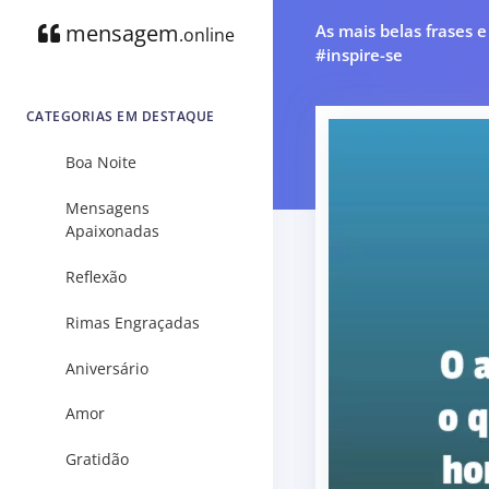
mensagem
As mais belas frases 
.online
#inspire-se
CATEGORIAS EM DESTAQUE
Boa Noite
Mensagens
Apaixonadas
Reflexão
Rimas Engraçadas
Aniversário
Amor
Gratidão