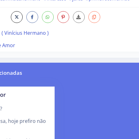
( Vinícius Hermano )
e Amor
cionadas
mor
?
sa, hoje prefiro não