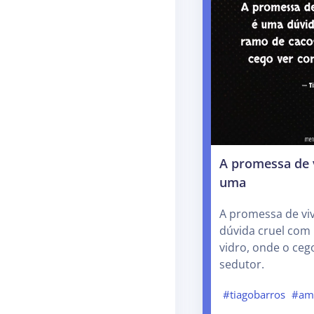
A promessa de 
uma
A promessa de vi
dúvida cruel com
vidro, onde o ceg
sedutor.
#tiagobarros
#am