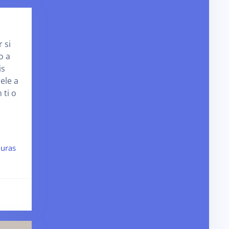
 si
o a
is
ele a
ti o
juras