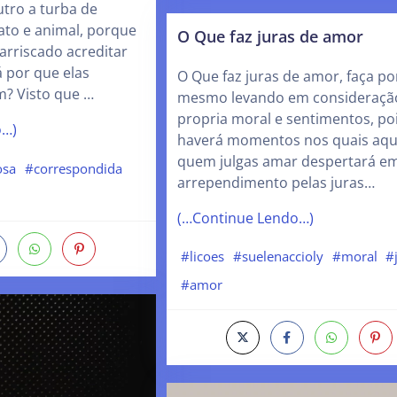
tro a turba de
ato e animal, porque
O Que faz juras de amor
 arriscado acreditar
 por que elas
O Que faz juras de amor, faça por
? Visto que …
mesmo levando em consideraçã
propria moral e sentimentos, po
o…)
haverá momentos nos quais aqu
quem julgas amar despertará em 
osa
#correspondida
arrependimento pelas juras…
(…Continue Lendo…)
#licoes
#suelenaccioly
#moral
#
#amor