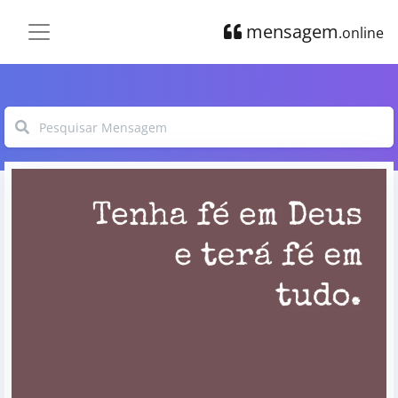
mensagem
.online