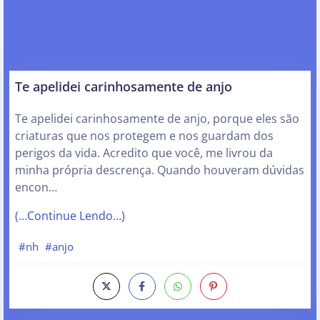
Te apelidei carinhosamente de anjo
Te apelidei carinhosamente de anjo, porque eles são
criaturas que nos protegem e nos guardam dos
perigos da vida. Acredito que você, me livrou da
minha própria descrença. Quando houveram dúvidas
encon…
(…Continue Lendo…)
#nh
#anjo