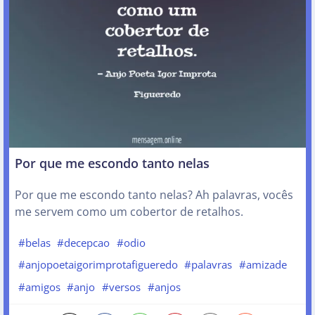
Por que me escondo tanto nelas
Por que me escondo tanto nelas? Ah palavras, vocês
me servem como um cobertor de retalhos.
#belas
#decepcao
#odio
#anjopoetaigorimprotafigueredo
#palavras
#amizade
#amigos
#anjo
#versos
#anjos