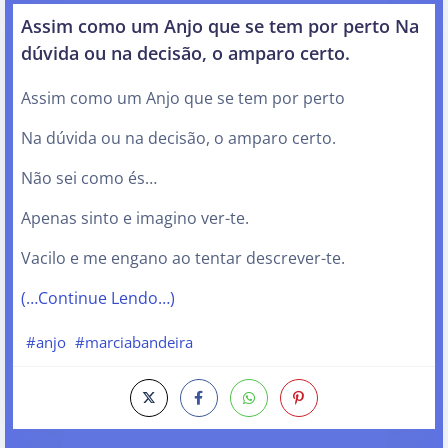
Assim como um Anjo que se tem por perto Na
dúvida ou na decisão, o amparo certo.
Assim como um Anjo que se tem por perto
Na dúvida ou na decisão, o amparo certo.
Não sei como és…
Apenas sinto e imagino ver-te.
Vacilo e me engano ao tentar descrever-te.
(…Continue Lendo…)
#anjo
#marciabandeira