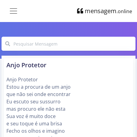
mensagem
.online
Anjo Protetor
Anjo Protetor
Estou a procura de um anjo
que não sei onde encontrar
Eu escuto seu sussurro
mas procuro ele não esta
Sua voz é muito doce
e seu toque é uma brisa
Fecho os olhos e imagino