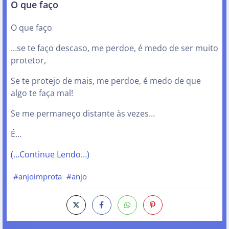
O que faço
O que faço
…se te faço descaso, me perdoe, é medo de ser muito
protetor,
Se te protejo de mais, me perdoe, é medo de que
algo te faça mal!
Se me permaneço distante às vezes…
É…
(…Continue Lendo…)
#anjoimprota
#anjo