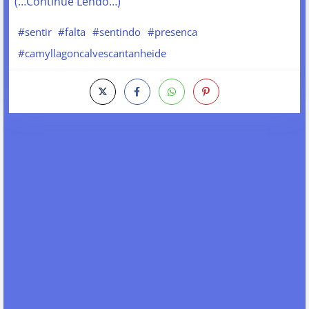
(…Continue Lendo…)
#sentir
#falta
#sentindo
#presenca
#camyllagoncalvescantanheide