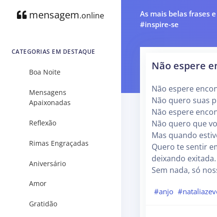
mensagem
As mais belas frases 
.online
#inspire-se
CATEGORIAS EM DESTAQUE
Não espere e
Boa Noite
Não espere encon
Mensagens
Não quero suas 
Apaixonadas
Não espere encon
Reflexão
Não quero que v
Mas quando estiv
Rimas Engraçadas
Quero te sentir 
deixando exitada.
Aniversário
Sem nada, só noss
Amor
#anjo
#nataliaze
Gratidão