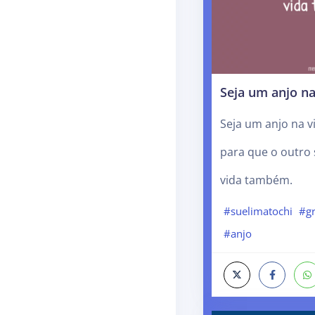
Seja um anjo na
Seja um anjo na v
para que o outro 
vida também.
#suelimatochi
#g
#anjo