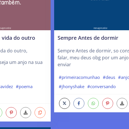
 vida do outro
Sempre Antes de dormir
ida do outro,
Sempre Antes de dormir, so con
falar, meu deus obg por um anj
seja um anjo na sua
enviar
#primeiracomunhao
#deus
#anj
#jhonyshake
#conversando
ravidez
#poema