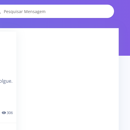
olgue.
306