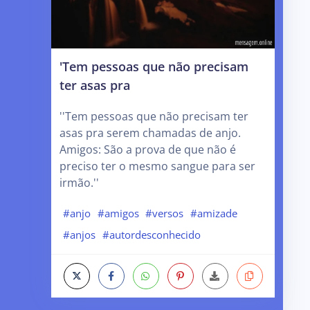
'Tem pessoas que não precisam
ter asas pra
''Tem pessoas que não precisam ter
asas pra serem chamadas de anjo.
Amigos: São a prova de que não é
preciso ter o mesmo sangue para ser
irmão.''
#anjo
#amigos
#versos
#amizade
#anjos
#autordesconhecido