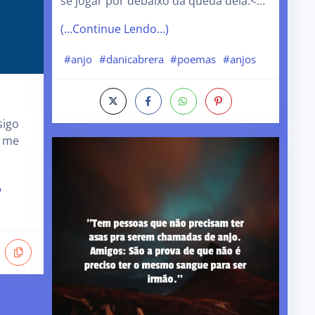
se jogar por debaixo da queda dela.<…
(…Continue Lendo…)
#anjo
#danicabrera
#poemas
#anjos
sigo
o me
o