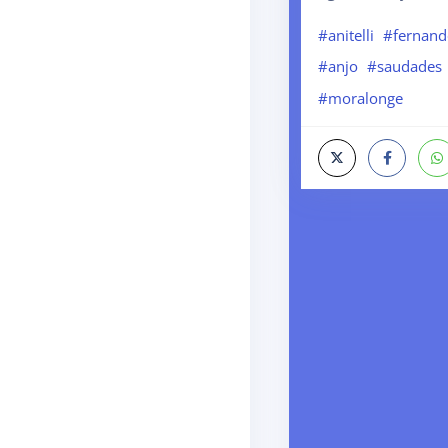
#anitelli
#fernan
#anjo
#saudades
#moralonge