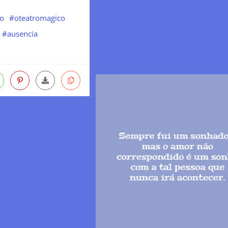
do
#oteatromagico
#ausencia