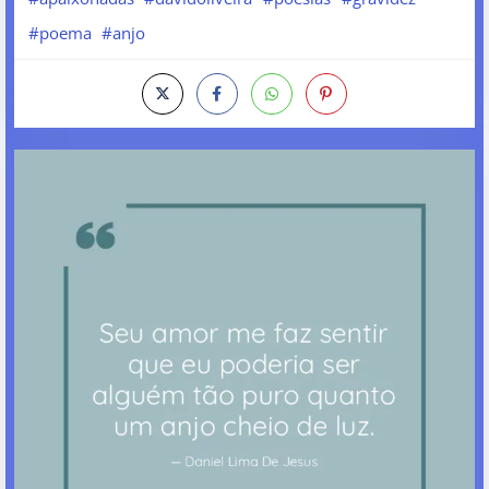
#poema
#anjo