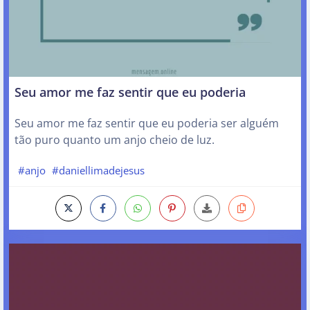
Seu amor me faz sentir que eu poderia
Seu amor me faz sentir que eu poderia ser alguém
tão puro quanto um anjo cheio de luz.
#anjo
#daniellimadejesus