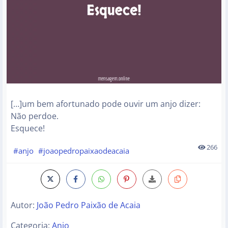
[…]um bem afortunado pode ouvir um anjo dizer:
Não perdoe.
Esquece!
266
#anjo
#joaopedropaixaodeacaia
Autor:
João Pedro Paixão de Acaia
Categoria:
Anjo