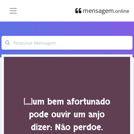
mensagem
.online