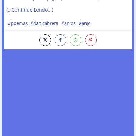
(…Continue Lendo…)
#poemas
#danicabrera
#anjos
#anjo