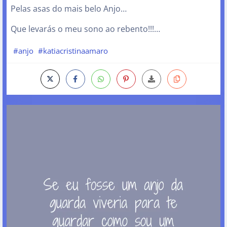
Pelas asas do mais belo Anjo…
Que levarás o meu sono ao rebento!!!…
#anjo
#katiacristinaamaro