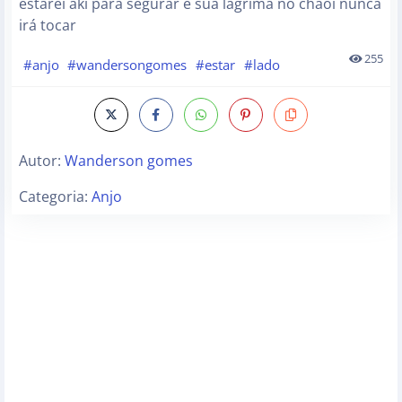
estarei aki para segurar e sua lágrima no chãoi nunca
irá tocar
255
#anjo
#wandersongomes
#estar
#lado
Autor:
Wanderson gomes
Categoria:
Anjo