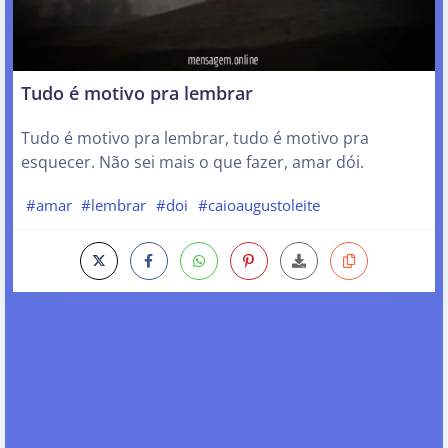
Tudo é motivo pra lembrar
Tudo é motivo pra lembrar, tudo é motivo pra
esquecer. Não sei mais o que fazer, amar dói.
#amar
#lembrar
#doi
#caioaugustoleite