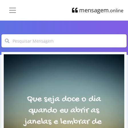
mensagem
.online