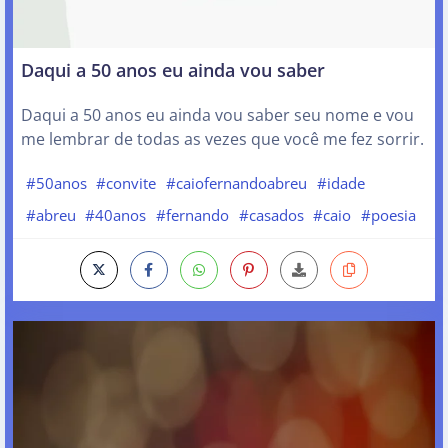
Daqui a 50 anos eu ainda vou saber
Daqui a 50 anos eu ainda vou saber seu nome e vou
me lembrar de todas as vezes que você me fez sorrir.
#50anos
#convite
#caiofernandoabreu
#idade
#abreu
#40anos
#fernando
#casados
#caio
#poesia