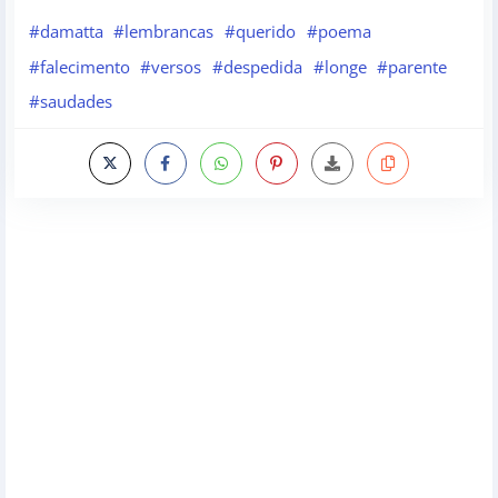
#damatta
#lembrancas
#querido
#poema
#falecimento
#versos
#despedida
#longe
#parente
#saudades