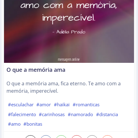
O que a memória ama
O que a memória ama, fica eterno. Te amo com a
memória, imperecível.
#esculachar
#amor
#haikai
#romanticas
#falecimento
#carinhosas
#namorado
#distancia
#amo
#bonitas