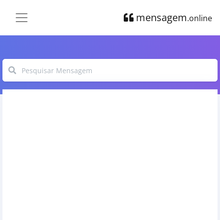
mensagem
.online