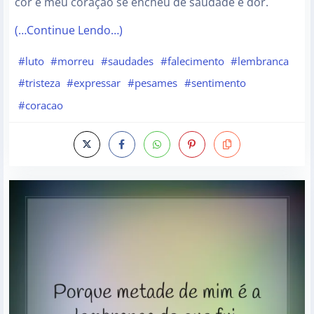
cor e meu coração se encheu de saudade e dor.
(…Continue Lendo…)
#luto
#morreu
#saudades
#falecimento
#lembranca
#tristeza
#expressar
#pesames
#sentimento
#coracao