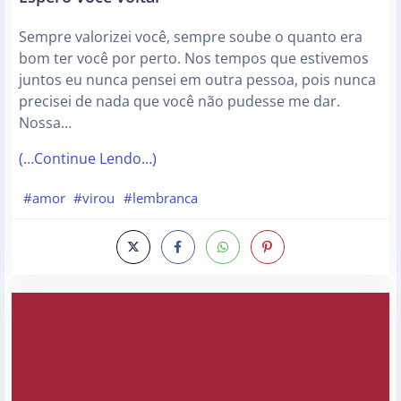
Sempre valorizei você, sempre soube o quanto era
bom ter você por perto. Nos tempos que estivemos
juntos eu nunca pensei em outra pessoa, pois nunca
precisei de nada que você não pudesse me dar.
Nossa…
(…Continue Lendo…)
#amor
#virou
#lembranca