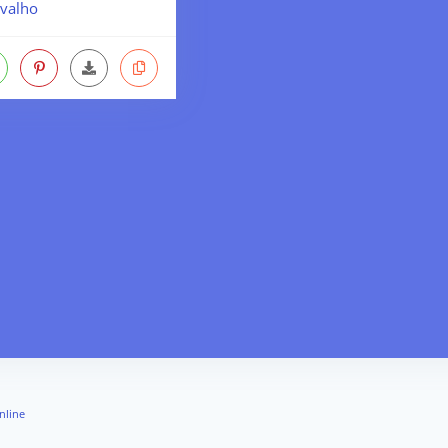
valho
nline