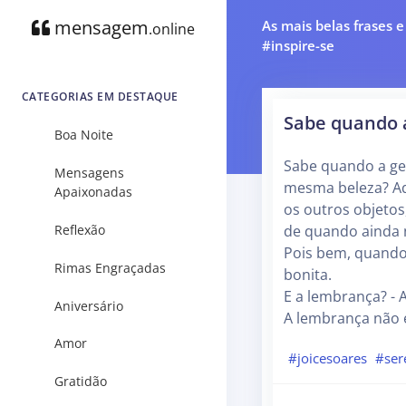
mensagem
As mais belas frases 
.online
#inspire-se
CATEGORIAS EM DESTAQUE
Sabe quando 
Boa Noite
Sabe quando a ge
Mensagens
mesma beleza? Aq
Apaixonadas
os outros objeto
Reflexão
de quando ainda n
Pois bem, quando 
Rimas Engraçadas
bonita.
E a lembrança? - 
Aniversário
A lembrança não é
Amor
#joicesoares
#ser
Gratidão