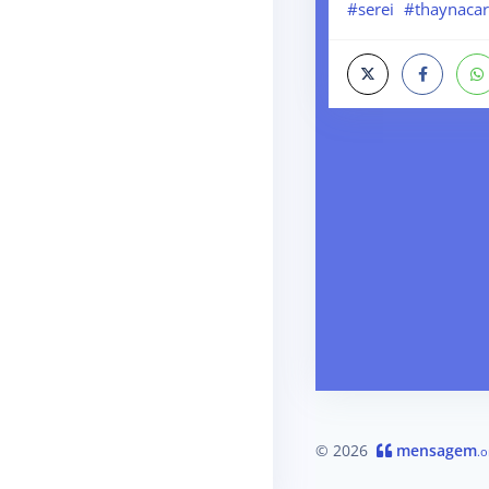
#serei
#thaynacar
© 2026
mensagem
.o