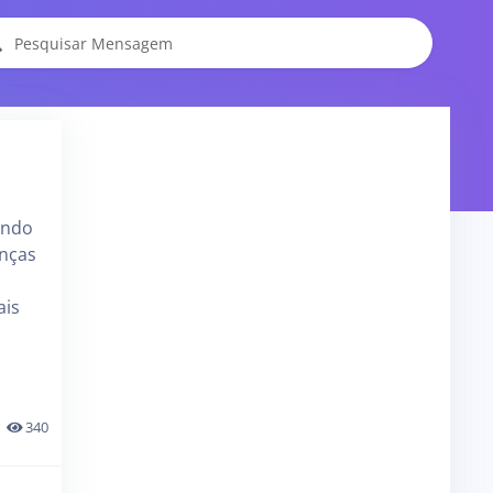
ando
anças
ais
340