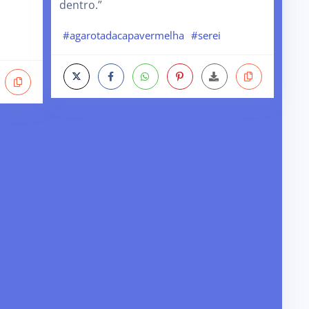
dentro.”
#agarotadacapavermelha
#serei