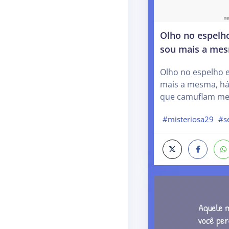
Olho no espelho
sou mais a me
Olho no espelho e
mais a mesma, há
que camuflam me
#misteriosa29
#s