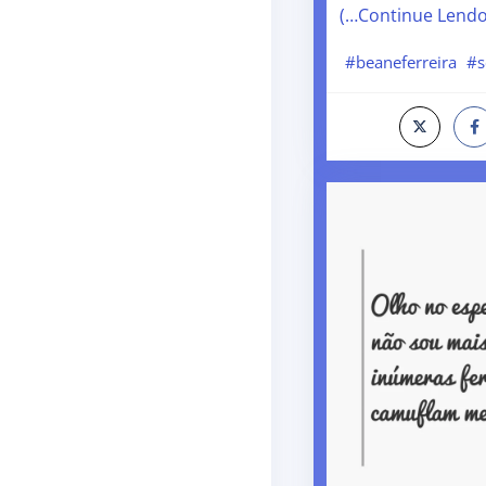
(…Continue Lend
#beaneferreira
#s