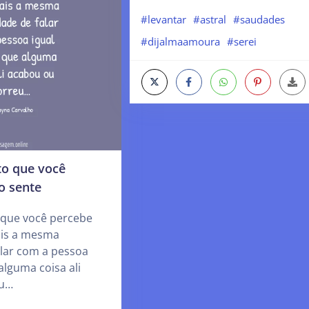
#levantar
#astral
#saudades
#dijalmaamoura
#serei
o que você
o sente
que você percebe
ais a mesma
alar com a pessoa
alguma coisa ali
eu…