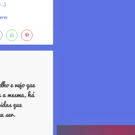
o…)
erei