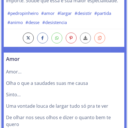
importe. Soube que essa é sua maior especialidade.
#pedropinheiro
#amor
#largar
#desistir
#partida
#animo
#desse
#desistencia
Amor
Amor…
Olha o que a saudades suas me causa
Sinto…
Uma vontade louca de largar tudo só pra te ver
De olhar nos seus olhos e dizer o quanto bem te
quero