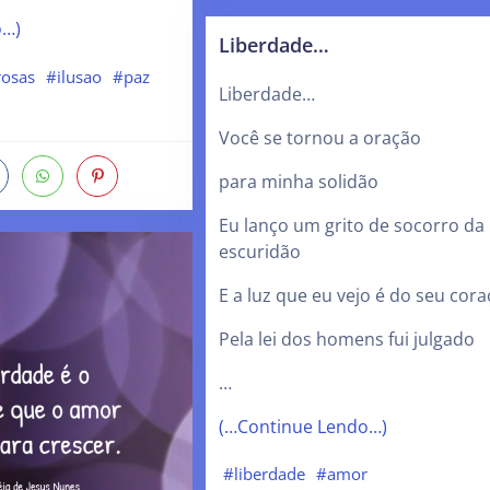
o…)
Liberdade…
osas
#ilusao
#paz
Liberdade…
Você se tornou a oração
para minha solidão
Eu lanço um grito de socorro da
escuridão
E a luz que eu vejo é do seu cor
Pela lei dos homens fui julgado
…
(…Continue Lendo…)
#liberdade
#amor