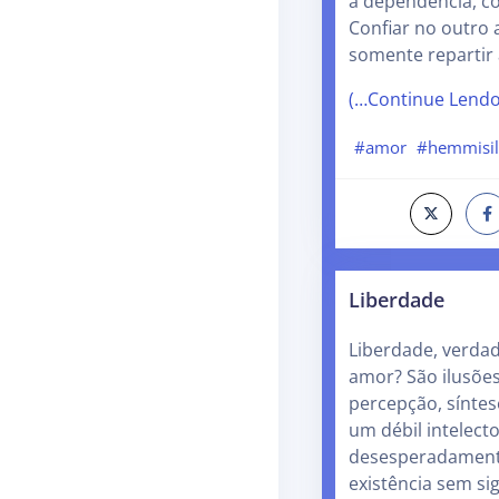
a dependência, co
Confiar no outro 
somente repartir
(…Continue Lend
#amor
#hemmisi
Liberdade
Liberdade, verdad
amor? São ilusões
percepção, sínte
um débil intelec
desesperadament
existência sem si