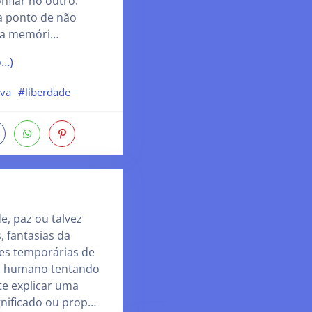
nfiar no outro.
a ponto de não
 a memóri…
o…)
lva
#liberdade
e, paz ou talvez
, fantasias da
ses temporárias de
to humano tentando
e explicar uma
gnificado ou prop…