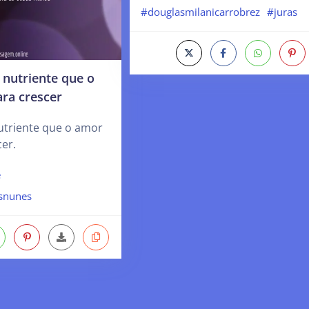
#douglasmilanicarrobrez
#juras
 nutriente que o
ra crescer
utriente que o amor
cer.
e
snunes