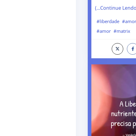
(…Continue Lend
#liberdade
#amor
#amor
#matrix