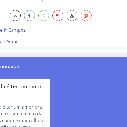
Felix Campos
ade Amor
cionadas
ida é ter um amor
a é ter um amor pra
te reclama muito da
 como é maravilhosa