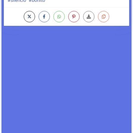
#silencio
#bonito