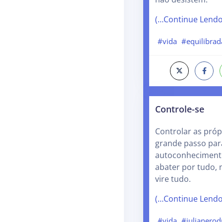
(…Continue Lend
#vida
#equilibrad
Controle-se
Controlar as pró
grande passo par
autoconhecimento
abater por tudo, 
vire tudo.
(…Continue Lend
#vida
#julianerod