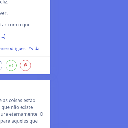
eliz.
ver.
rtar com o que…
o…)
ianerodrigues
#vida
 as coisas estão
e que não existe
ure eternamente. O
 para aqueles que