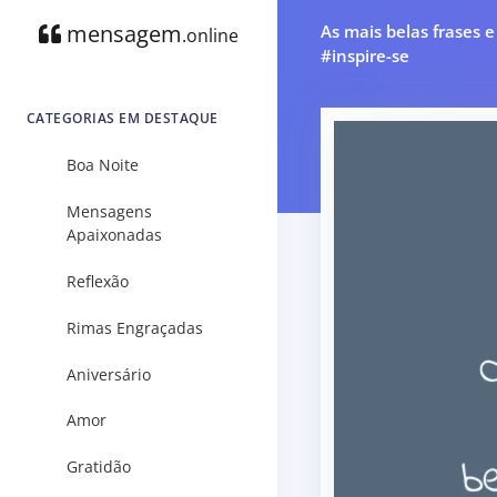
mensagem
As mais belas frases 
.online
#inspire-se
CATEGORIAS EM DESTAQUE
Boa Noite
Mensagens
Apaixonadas
Reflexão
Rimas Engraçadas
Aniversário
Amor
Gratidão