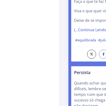
Faça o que te faz f
Viva o que quer vi
Deixe de se impo
(…Continue Lend
#equilibrada
#jul
Persista
Quando achar que
difíceis, lembre-s
tempo ruim que d
sucesso só chega
não desistem.