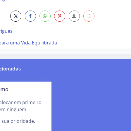
rigues
para uma Vida Equilibrada
cionadas
esmo
olocar em primeiro
nem ninguém.
 sua prioridade.