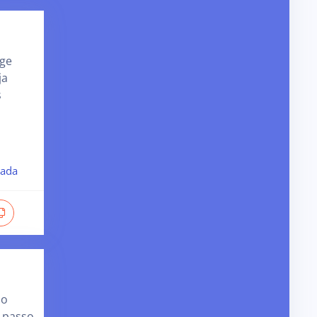
age
ja
s
rada
so
o passo