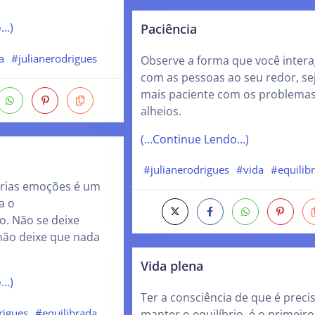
Paciência
o…)
a
#julianerodrigues
Observe a forma que você inter
com as pessoas ao seu redor, se
mais paciente com os problema
alheios.
(…Continue Lendo…)
#julianerodrigues
#vida
#equilib
prias emoções é um
a o
. Não se deixe
não deixe que nada
Vida plena
o…)
Ter a consciência de que é preci
rigues
#equilibrada
manter o equilíbrio, é o primeir