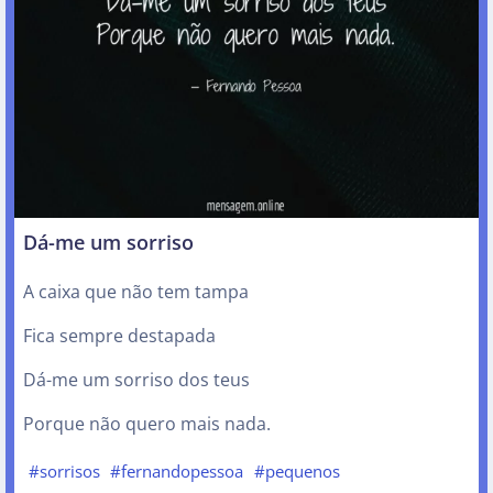
Dá-me um sorriso
A caixa que não tem tampa
Fica sempre destapada
Dá-me um sorriso dos teus
Porque não quero mais nada.
#sorrisos
#fernandopessoa
#pequenos