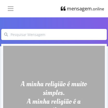
mensagem
.online