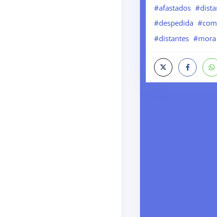
#afastados
#dista
#despedida
#com
#distantes
#mora