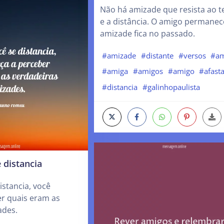
Não há amizade que resista ao 
e a distância. O amigo permane
amizade fica no passado.
#amizade
#distante
#versos
#am
#amiga
#amigos
#amigo
#afast
#distancia
#galinhopaulista
 distancia
stancia, você
r quais eram as
ades.