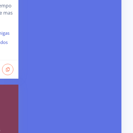
tempo
ce mas
igas
ados