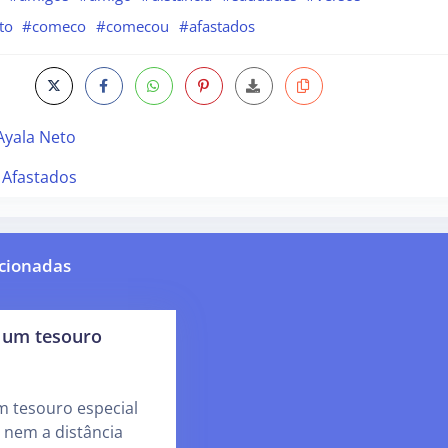
to
#comeco
#comecou
#afastados
 Ayala Neto
 Afastados
cionadas
é um tesouro
m tesouro especial
nem a distância