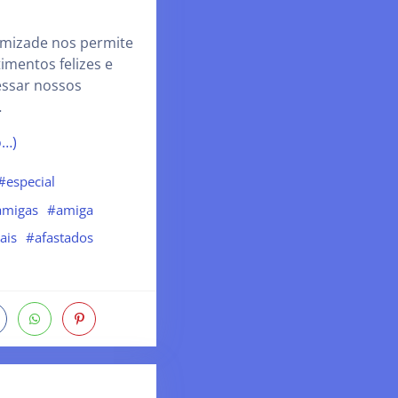
mizade nos permite
imentos felizes e
essar nossos
…
o…)
#especial
amigas
#amiga
ais
#afastados