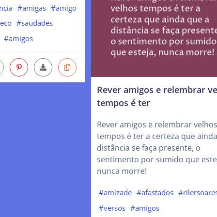
ncia
#amigas
#amigo
eco
#saudades
#amigos
Rever amigos e relembrar ve
tempos é ter
Rever amigos e relembrar velho
tempos é ter a certeza que aind
distância se faça presente, o
sentimento por sumido que este
nunca morre!
#amizade
#afastados
#rilersoare
#versos
#amigos