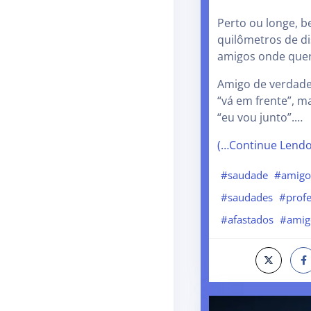
Perto ou longe, b
quilômetros de di
amigos onde quer
Amigo de verdade
“vá em frente”, m
“eu vou junto”.…
(…Continue Lend
#saudade
#amig
#saudades
#profe
#afastados
#amig