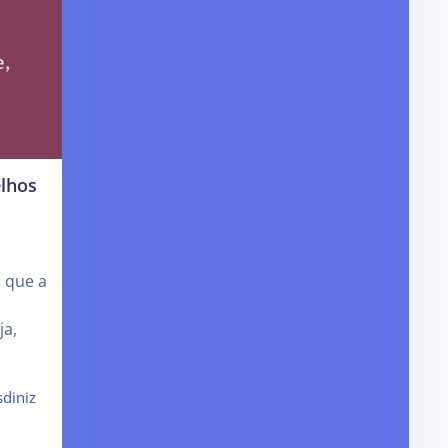
lhos
s
a que a
ja,
sdiniz