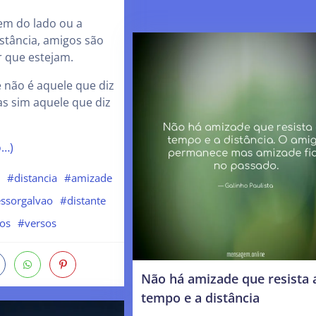
em do lado ou a
stância, amigos são
 que estejam.
 não é aquele que diz
as sim aquele que diz
o…)
o
#distancia
#amizade
ssorgalvao
#distante
os
#versos
Não há amizade que resista 
tempo e a distância