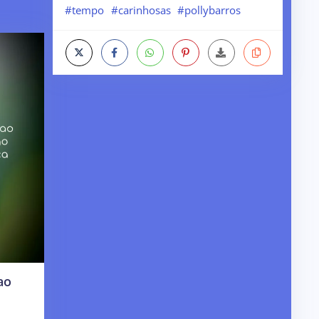
#tempo
#carinhosas
#pollybarros
ao