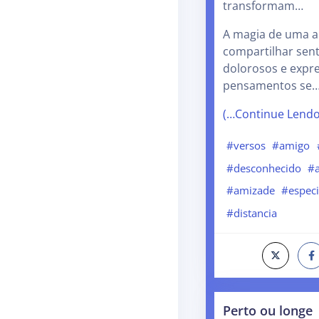
transformam…
A magia de uma a
compartilhar sent
dolorosos e expr
pensamentos se
(…Continue Lend
#versos
#amigo
#desconhecido
#
#amizade
#especi
#distancia
Perto ou longe