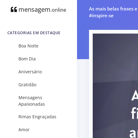
mensagem
As mais belas frases 
.online
#inspire-se
CATEGORIAS EM DESTAQUE
Boa Noite
Bom Dia
Aniversário
Gratidão
Mensagens
Apaixonadas
Rimas Engraçadas
Amor