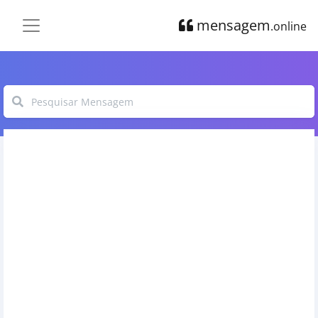
mensagem
.online