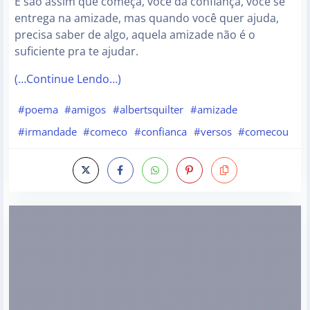
É são assim que começa, você dá confiança, você se
entrega na amizade, mas quando você quer ajuda,
precisa saber de algo, aquela amizade não é o
suficiente pra te ajudar.
(…Continue Lendo…)
#poema
#amigos
#albertsquilter
#amizade
#irmandade
#comeco
#confianca
#versos
#comecou