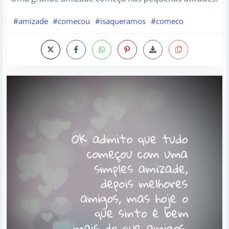
#amizade
#comecou
#isaqueramos
#comeco