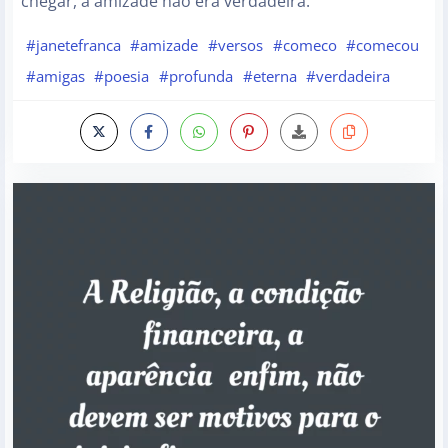
chegar, a amizade não era verdadeira.
#janetefranca
#amizade
#versos
#comeco
#comecou
#amigas
#poesia
#profunda
#eterna
#verdadeira