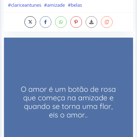
#clariceantunes
#amizade
#belas