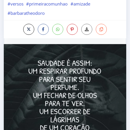
#versos
#primeiracomunhao
#amizade
#barbaratheodoro