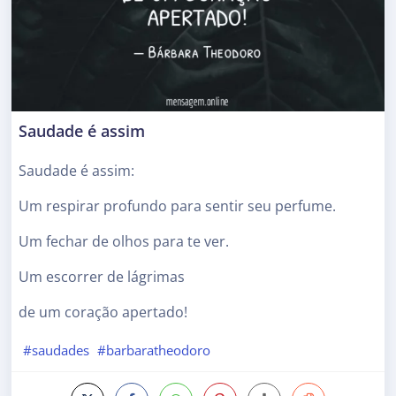
Saudade é assim
Saudade é assim:
Um respirar profundo para sentir seu perfume.
Um fechar de olhos para te ver.
Um escorrer de lágrimas
de um coração apertado!
#saudades
#barbaratheodoro