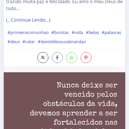
trazido muita paz e felicidade. Eu amo o meu Deus de
todo…
(…Continue Lendo…)
#primeiracomunhao
#bonitas
#vida
#belas
#palavras
#deus
#calar
#danieldesouzabrandao