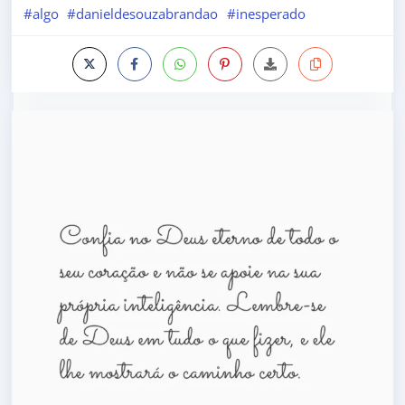
#algo
#danieldesouzabrandao
#inesperado