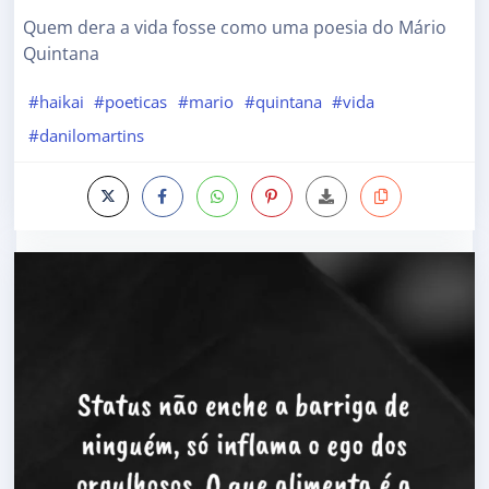
Quem dera a vida fosse como uma poesia do Mário
Quintana
#haikai
#poeticas
#mario
#quintana
#vida
#danilomartins