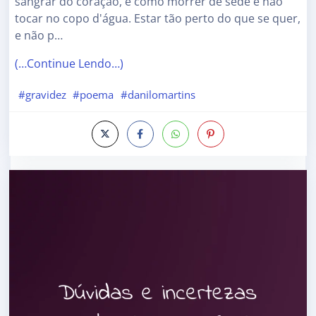
sangrar do coração, é como morrer de sede e não
tocar no copo d'água. Estar tão perto do que se quer,
e não p…
(…Continue Lendo…)
#gravidez
#poema
#danilomartins