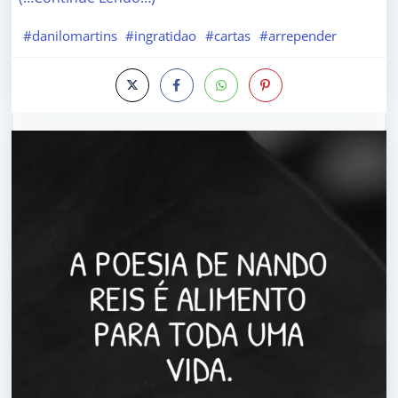
#danilomartins
#ingratidao
#cartas
#arrepender