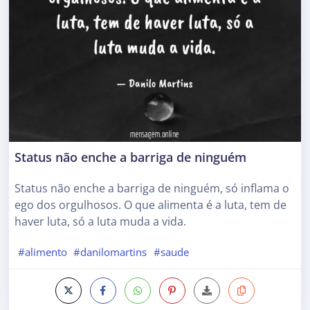
Status não enche a barriga de ninguém
Status não enche a barriga de ninguém, só inflama o
ego dos orgulhosos. O que alimenta é a luta, tem de
haver luta, só a luta muda a vida.
#alimento
#danilomartins
#saude