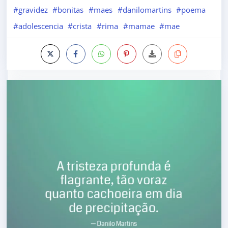
#gravidez
#bonitas
#maes
#danilomartins
#poema
#adolescencia
#crista
#rima
#mamae
#mae