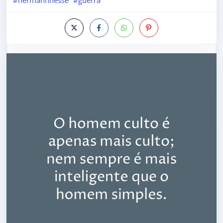
#hermannhesse
#guerra