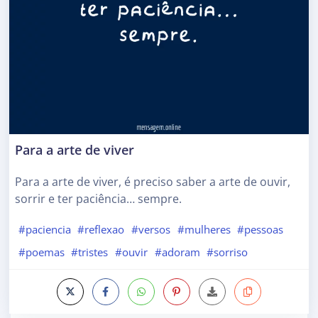
Para a arte de viver
Para a arte de viver, é preciso saber a arte de ouvir,
sorrir e ter paciência… sempre.
#paciencia
#reflexao
#versos
#mulheres
#pessoas
#poemas
#tristes
#ouvir
#adoram
#sorriso