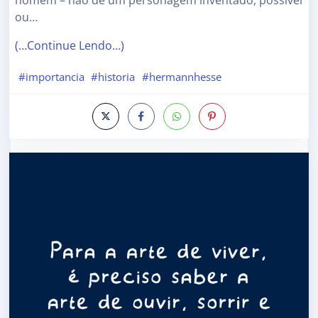
homem – não de um personagem inventado, possível
ou…
(…Continue Lendo…)
#importancia
#historia
#hermannhesse