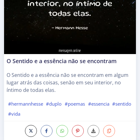
O Sentido e a essência não se encontram
O Sentido e a essência não se encontram em algum
lugar atrás das coisas, senão em seu interior, no
íntimo de todas elas.
#hermannhesse
#duplo
#poemas
#essencia
#sentido
#vida