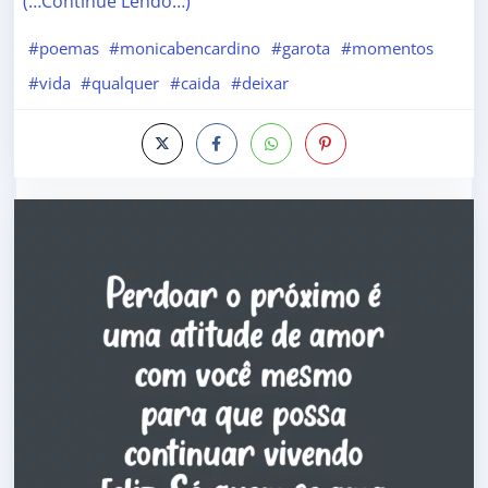
(…Continue Lendo…)
#poemas
#monicabencardino
#garota
#momentos
#vida
#qualquer
#caida
#deixar