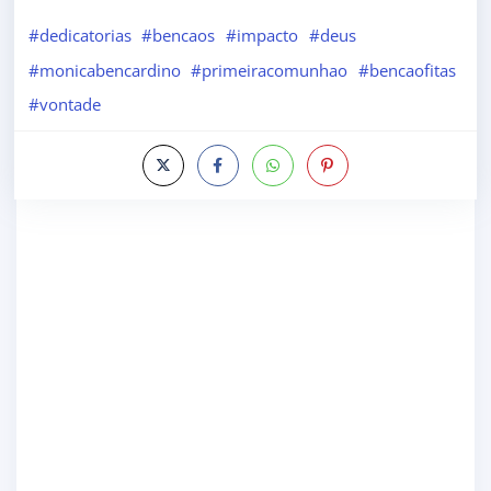
#dedicatorias
#bencaos
#impacto
#deus
#monicabencardino
#primeiracomunhao
#bencaofitas
#vontade